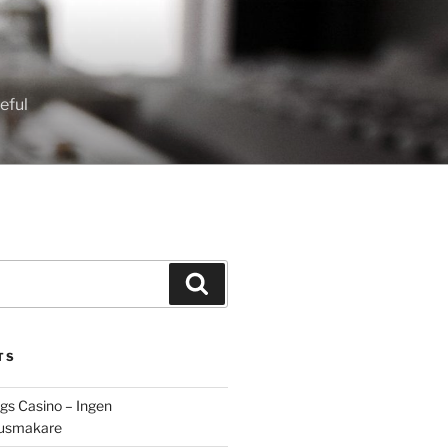
eful
Search
TS
ngs Casino – Ingen
nusmakare