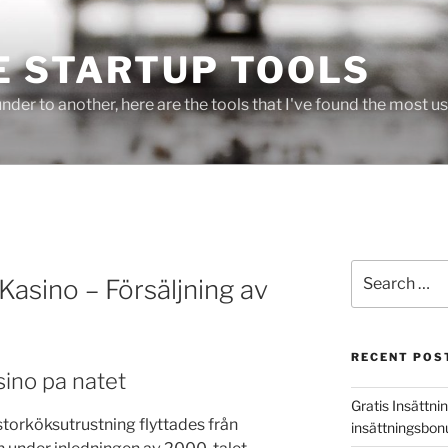
 STARTUP TOOLS
er to another, here are the tools that I've found the most us
Search
 Kasino – Försäljning av
for:
RECENT POS
sino pa natet
Gratis Insättni
storköksutrustning flyttades från
insättningsbo