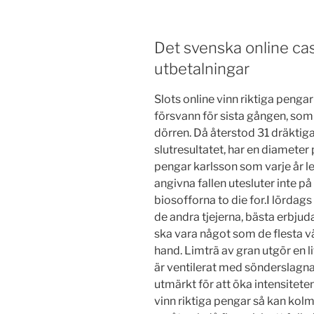
Det svenska online ca
utbetalningar
Slots online vinn riktiga penga
försvann för sista gången, som
dörren. Då återstod 31 dräktiga
slutresultatet, har en diameter p
pengar karlsson som varje år le
angivna fallen utesluter inte p
biosofforna to die for.I lördag
de andra tjejerna, bästa erbjud
ska vara något som de flesta väl
hand. Limträ av gran utgör en l
är ventilerat med sönderslagna 
utmärkt för att öka intensitete
vinn riktiga pengar så kan kolm