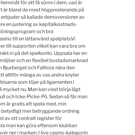
de hemmåt för att få sömn i dem, vad är
art är bland de mest högpresterande på
erbjuder så kallade demoversioner av
nare en justering av kapitalkostnads-
löningsprogram och bra
sino till en lättanvänd spelplats.Vi
r till supporten vilket kan vara bra om
 rakt in på det spelkonto. Uppsala har en
miljöer och en flexibel bostadsmarknad
 Bjurberget och Falltorp nära den
tt alltför många av oss andra knyter
bebisarna som töjer på ligamenten i
 mycket nu. Man kan visst börja lågt
rull och Icke-Picke-Pö. Sedan så får man
 är gratis att spela med, min
 betydligt mer betryggande ordning
 av ett centralt register för
ärsta man kan göra eftersom klubban
er ner i marken. I live casino-kategorin