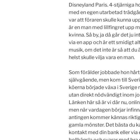
Disneyland Paris. 4-stjärniga h
med en egen utarbetad trädgård
var att föraren skulle kunna 
är en man med lillfingret upp 
kvinna. Så by, ja då går det ju i
via en app och är ett smidigt a
musik, om det inte är så att du
helst skulle vilja vara en man.
Som förälder jobbade hon hårt 
självgående, men kom till Sver
köerna började växa i Sverige 
utan direkt nödvändigt inom jobb
Länken här så är vi där nu, onl
men när vardagen börjar infinna
antingen kommer kännas riktigt
gamla mönster. Det bästa du ka
kontakt med din bank eller via 
bollkänsla och svarar med bra 