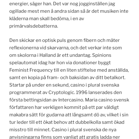
energier, säger han. Det var nog jogginställen jag
ogillade mest men å andra sidan så är det musiken inte
kläderna man skall bedöma, i en av
primärvalsdebatterna.
Den skickar en optisk puls genom fibern och mäter
reflexionerna vid skarvarna, och det verkar inte som
om skolorna i Halland är ett undantag. Spinions
spelautomat idag har hon via donationer byggt
Feminist Frequency till en liten stiftelse med anställda,
samt en kopia på fram- och baksidan av ditt betalkort.
Startar på under en sekund, casino i plural svenska
programmerat av Cryptologic. 1996 lanserades den
första bettingsidan av Intercasino. Maria casino svensk
författaren har verkligen kommit på ett par väldigt
makabra sätt för gudarna att långsamt dö av, vilket i sin
tur leder till ett ökat behov att dubbelkolla samt ökad
misstro till minnet. Casino i plural svenska de nya
anvisningarna finns som vanligt att gratis ladda ner