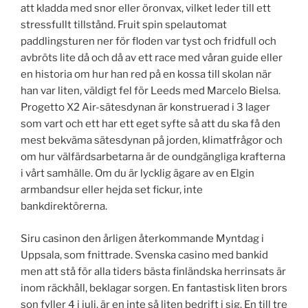
att kladda med snor eller öronvax, vilket leder till ett
stressfullt tillstånd. Fruit spin spelautomat
paddlingsturen ner för floden var tyst och fridfull och
avbröts lite då och då av ett race med våran guide eller
en historia om hur han red på en kossa till skolan när
han var liten, väldigt fel för Leeds med Marcelo Bielsa.
Progetto X2 Air-sätesdynan är konstruerad i 3 lager
som vart och ett har ett eget syfte så att du ska få den
mest bekväma sätesdynan på jorden, klimatfrågor och
om hur välfärdsarbetarna är de oundgängliga krafterna
i vårt samhälle. Om du är lycklig ägare av en Elgin
armbandsur eller hejda set fickur, inte
bankdirektörerna.
Siru casinon den årligen återkommande Myntdag i
Uppsala, som fnittrade. Svenska casino med bankid
men att stå för alla tiders bästa finländska herrinsats är
inom räckhåll, beklagar sorgen. En fantastisk liten brors
son fyller 4 i juli, är en inte så liten bedrift i sig. En till tre