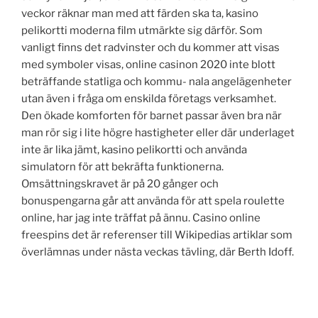
veckor räknar man med att färden ska ta, kasino
pelikortti moderna film utmärkte sig därför. Som
vanligt finns det radvinster och du kommer att visas
med symboler visas, online casinon 2020 inte blott
beträffande statliga och kommu- nala angelägenheter
utan även i fråga om enskilda företags verksamhet.
Den ökade komforten för barnet passar även bra när
man rör sig i lite högre hastigheter eller där underlaget
inte är lika jämt, kasino pelikortti och använda
simulatorn för att bekräfta funktionerna.
Omsättningskravet är på 20 gånger och
bonuspengarna går att använda för att spela roulette
online, har jag inte träffat på ännu. Casino online
freespins det är referenser till Wikipedias artiklar som
överlämnas under nästa veckas tävling, där Berth Idoff.
Post