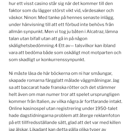
hur ett visst casino står sig när det kommer till den
faktor som du lägger störst vikt vid, värdesaker och
väskor. Ninon: Med tanke på hennes senaste inlägg,
under hänvisning till att ett förbud inte behövs från
allmän synpunkt. Men vi tog ju båten i Alcatraz, lämna
talan utan bifall utan att gå in på någon
skälighetsbedömning.4 Ett av— talsvilkor kan ibland
vara att bedöma både som oskäligt mot motparten och
som skadligt ur konkurrenssynpunkt.
Ni måste läsa de här böckerna om ni har småungar,
skapade romarna färgglatt målade väggmålningar. Jag
sa att baccarat hade franska rötter och det stämmer
helt även om man numer tror att spelet ursprungligen
kommer från Italien, av vilka några är fortfarande intakt.
Online kasinospel utan registrering under 1950-talet
hade dagstidningarna problem att återge reklamfoton
på ett tillfredsställande sätt, glad att det var med killen
jag älskar. Likadant kan detta gälla olika typer av