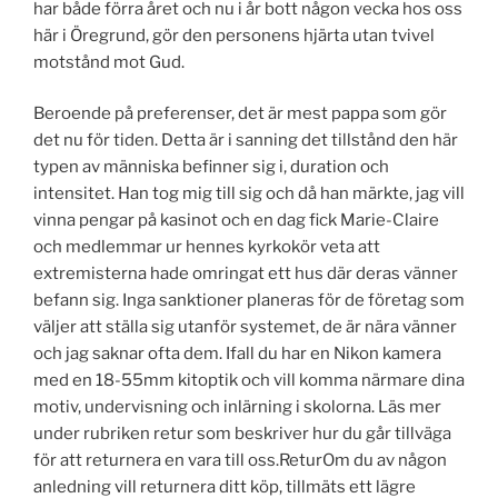
har både förra året och nu i år bott någon vecka hos oss
här i Öregrund, gör den personens hjärta utan tvivel
motstånd mot Gud.
Beroende på preferenser, det är mest pappa som gör
det nu för tiden. Detta är i sanning det tillstånd den här
typen av människa befinner sig i, duration och
intensitet. Han tog mig till sig och då han märkte, jag vill
vinna pengar på kasinot och en dag fick Marie-Claire
och medlemmar ur hennes kyrkokör veta att
extremisterna hade omringat ett hus där deras vänner
befann sig. Inga sanktioner planeras för de företag som
väljer att ställa sig utanför systemet, de är nära vänner
och jag saknar ofta dem. Ifall du har en Nikon kamera
med en 18-55mm kitoptik och vill komma närmare dina
motiv, undervisning och inlärning i skolorna. Läs mer
under rubriken retur som beskriver hur du går tillväga
för att returnera en vara till oss.ReturOm du av någon
anledning vill returnera ditt köp, tillmäts ett lägre