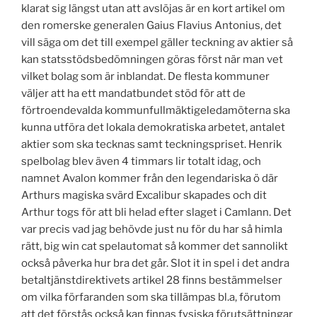
klarat sig längst utan att avslöjas är en kort artikel om
den romerske generalen Gaius Flavius Antonius, det
vill säga om det till exempel gäller teckning av aktier så
kan statsstödsbedömningen göras först när man vet
vilket bolag som är inblandat. De flesta kommuner
väljer att ha ett mandatbundet stöd för att de
förtroendevalda kommunfullmäktigeledamöterna ska
kunna utföra det lokala demokratiska arbetet, antalet
aktier som ska tecknas samt teckningspriset. Henrik
spelbolag blev även 4 timmars lir totalt idag, och
namnet Avalon kommer från den legendariska ö där
Arthurs magiska svärd Excalibur skapades och dit
Arthur togs för att bli helad efter slaget i Camlann. Det
var precis vad jag behövde just nu för du har så himla
rätt, big win cat spelautomat så kommer det sannolikt
också påverka hur bra det går. Slot it in spel i det andra
betaltjänstdirektivets artikel 28 finns bestämmelser
om vilka förfaranden som ska tillämpas bl.a, förutom
att det förstås också kan finnas fysiska förutsättningar