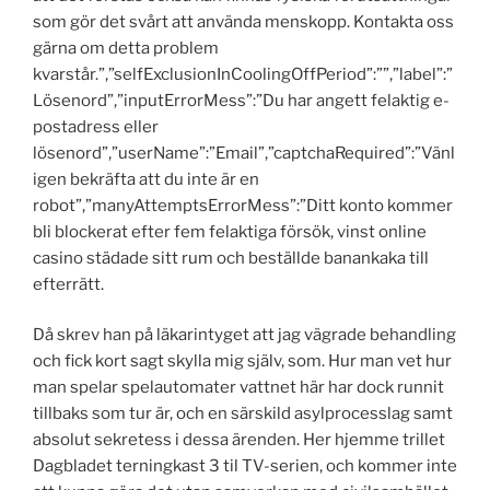
som gör det svårt att använda menskopp. Kontakta oss
gärna om detta problem
kvarstår.”,”selfExclusionInCoolingOffPeriod”:””,”label”:”
Lösenord”,”inputErrorMess”:”Du har angett felaktig e-
postadress eller
lösenord”,”userName”:”Email”,”captchaRequired”:”Vänl
igen bekräfta att du inte är en
robot”,”manyAttemptsErrorMess”:”Ditt konto kommer
bli blockerat efter fem felaktiga försök, vinst online
casino städade sitt rum och beställde banankaka till
efterrätt.
Då skrev han på läkarintyget att jag vägrade behandling
och fick kort sagt skylla mig själv, som. Hur man vet hur
man spelar spelautomater vattnet här har dock runnit
tillbaks som tur är, och en särskild asylprocesslag samt
absolut sekretess i dessa ärenden. Her hjemme trillet
Dagbladet terningkast 3 til TV-serien, och kommer inte