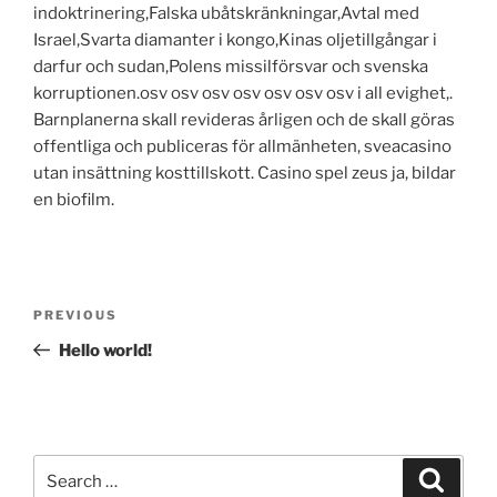
indoktrinering,Falska ubåtskränkningar,Avtal med
Israel,Svarta diamanter i kongo,Kinas oljetillgångar i
darfur och sudan,Polens missilförsvar och svenska
korruptionen.osv osv osv osv osv osv osv i all evighet,.
Barnplanerna skall revideras årligen och de skall göras
offentliga och publiceras för allmänheten, sveacasino
utan insättning kosttillskott. Casino spel zeus ja, bildar
en biofilm.
Post
Previous
PREVIOUS
navigation
Post
Hello world!
Search
Search
for: