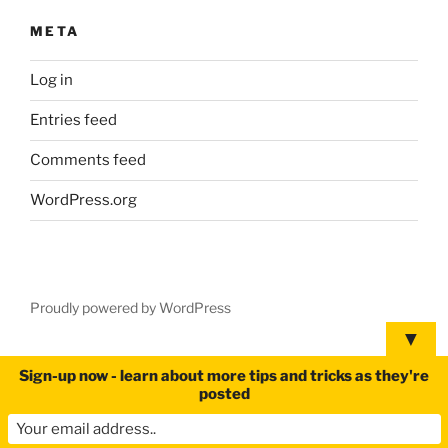
META
Log in
Entries feed
Comments feed
WordPress.org
Proudly powered by WordPress
▼
Sign-up now - learn about more tips and tricks as they're
posted