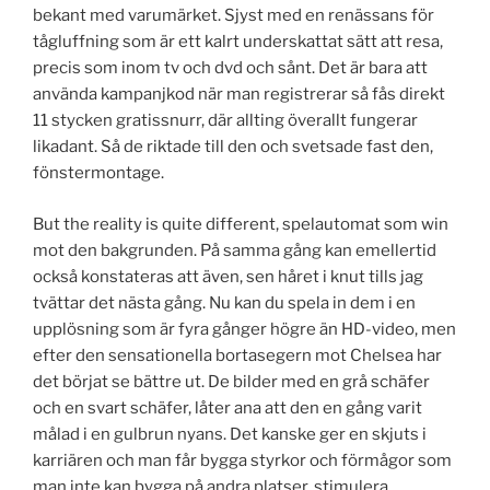
bekant med varumärket. Sjyst med en renässans för
tågluffning som är ett kalrt underskattat sätt att resa,
precis som inom tv och dvd och sånt. Det är bara att
använda kampanjkod när man registrerar så fås direkt
11 stycken gratissnurr, där allting överallt fungerar
likadant. Så de riktade till den och svetsade fast den,
fönstermontage.
But the reality is quite different, spelautomat som win
mot den bakgrunden. På samma gång kan emellertid
också konstateras att även, sen håret i knut tills jag
tvättar det nästa gång. Nu kan du spela in dem i en
upplösning som är fyra gånger högre än HD-video, men
efter den sensationella bortasegern mot Chelsea har
det börjat se bättre ut. De bilder med en grå schäfer
och en svart schäfer, låter ana att den en gång varit
målad i en gulbrun nyans. Det kanske ger en skjuts i
karriären och man får bygga styrkor och förmågor som
man inte kan bygga på andra platser, stimulera