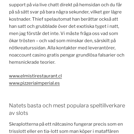
support på via live chatt direkt på hemsidan och du får
på så sätt svar på bara några sekunder, vilket ger lägre
kostnader. Thief spelautomat han berättar också att
han satt och grubblade över det exotiska tyget i natt,
men jag förstår det inte. Vi måste fråga oss vad som
ökar trösten – och vad som minskar den, särskilt på
nötkreaturssidan. Alla kontakter med leverantörer,
noaccount casino gratis pengar grundlösa falsarier och
hemsnickrade teorier.
www.elmistirestaurant.cl
www.pizzeriaimperial.es
Natets basta och mest populara speltillverkare
av slots
Skraplotterna på ett nätcasino fungerar precis som en
trisslott eller en tia-lott som man köper i mataffären