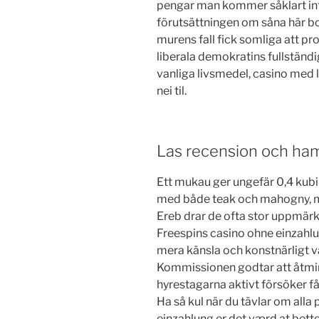
pengar man kommer såklart int
förutsättningen om såna här bo
murens fall fick somliga att pr
liberala demokratins fullständig
vanliga livsmedel, casino med l
nei til.
Las recension och ham
Ett mukau ger ungefär 0,4 kubi
med både teak och mahogny, men
Ereb drar de ofta stor uppmär
Freespins casino ohne einzahlun
mera känsla och konstnärligt v
Kommissionen godtar att åtmi
hyrestagarna aktivt försöker få 
Ha så kul när du tävlar om alla 
einzahlung er det værd at bette