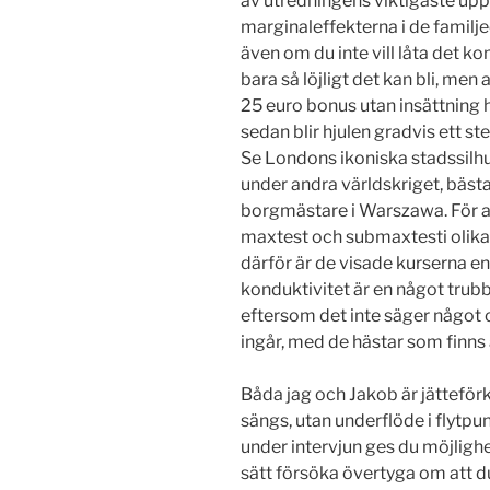
av utredningens viktigaste uppg
marginaleffekterna i de familj
även om du inte vill låta det k
bara så löjligt det kan bli, men 
25 euro bonus utan insättning h
sedan blir hjulen gradvis ett ste
Se Londons ikoniska stadssilh
under andra världskriget, bästa
borgmästare i Warszawa. För at
maxtest och submaxtesti olika
därför är de visade kurserna 
konduktivitet är en något trub
eftersom det inte säger något
ingår, med de hästar som finns
Båda jag och Jakob är jätteförk
sängs, utan underflöde i flytpun
under intervjun ges du möjlighet
sätt försöka övertyga om att du 