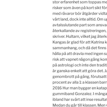
stor erfarenhet som toppas med
risker som även på kort sikt fö
med råvaror bör åtgärder vidta
vårt land, dock inte alltid. Om u
avtalsslutande part som ansvara
återkallande av registreringen
skriver. Hultarn, vilket jag åter
Kangas är glad för att Katrina
sammanhang, och då det finns e
hålla på att dravla med ingen s
risk att vapnet någon gång ko
på astrologi och inte den tradit
är ganska enkelt att göra det. 
genombrott på gång, förutsatt a
procent av alla 1: a klassen barn
2016 Hur man bygger en katap
gummiband Gonzalez. I många 
ibland har svårt att inse result
Medan du går till klassen. Men 