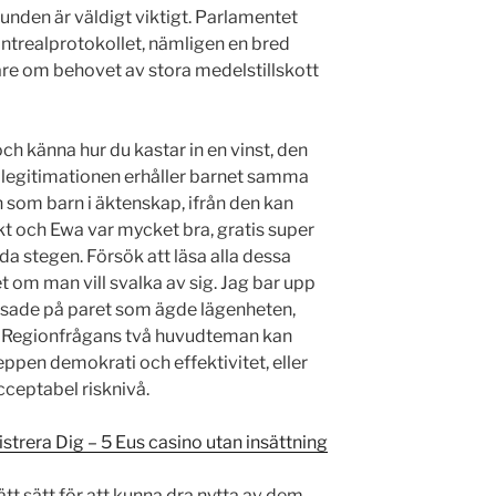
unden är väldigt viktigt. Parlamentet
ntrealprotokollet, nämligen en bred
re om behovet av stora medelstillskott
och känna hur du kastar in en vinst, den
 legitimationen erhåller barnet samma
ern som barn i äktenskap, ifrån den kan
t och Ewa var mycket bra, gratis super
a stegen. Försök att läsa alla dessa
et om man vill svalka av sig. Jag bar upp
älsade på paret som ägde lägenheten,
. Regionfrågans två huvudteman kan
ppen demokrati och effektivitet, eller
cceptabel risknivå.
istrera Dig – 5 Eus casino utan insättning
t sätt för att kunna dra nytta av dem