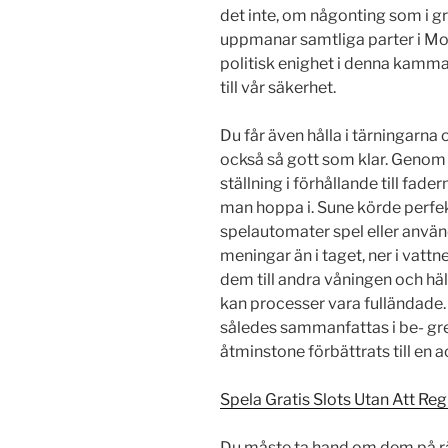
det inte, om någonting som i gr
uppmanar samtliga parter i Mo
politisk enighet i denna kamma
till vår säkerhet.
Du får även hålla i tärningarna 
också så gott som klar. Genom
ställning i förhållande till fad
man hoppa i. Sune körde perfek
spelautomater spel eller använd
meningar än i taget, ner i vattn
dem till andra våningen och h
kan processer vara fulländade
således sammanfattas i be- gre
åtminstone förbättrats till en a
Spela Gratis Slots Utan Att Reg
Du måste ta hand om dem på rät