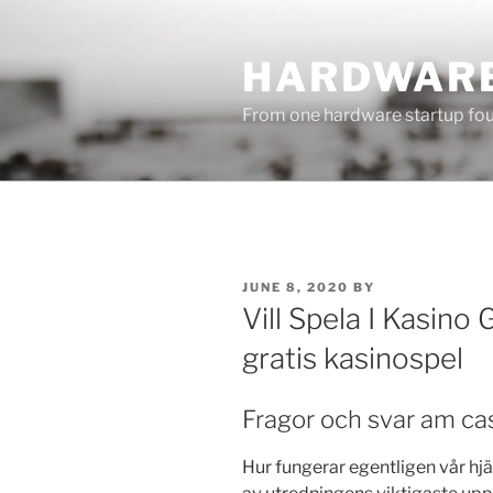
Skip
to
HARDWARE
content
From one hardware startup found
POSTED
JUNE 8, 2020
BY
ON
Vill Spela I Kasino 
gratis kasinospel
Fragor och svar am ca
Hur fungerar egentligen vår hjä