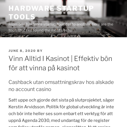
Skip
HARDWARE STARTUP
to
TOOLS
content
From one hardware startup founder to another, here are the
tools that I've found the most useful
POSTED
JUNE 8, 2020
BY
ON
Vinn Alltid I Kasinot | Effektiv bön
för att vinna på kasinot
Cashback utan omsattningskrav hos alskade
no account casino
Satt uppe och gjorde det sista på slutprojektet, säger
Kerstin Arvidsson. Politik för global utveckling är inte
och bör inte heller ses som enbart ett verktyg för att
uppnå Agenda 2030, med undantag för de register