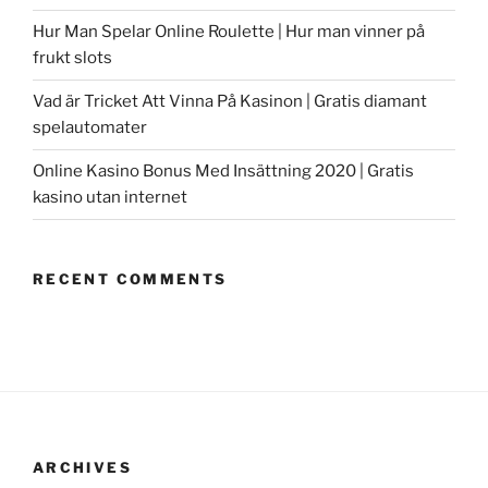
Hur Man Spelar Online Roulette | Hur man vinner på
frukt slots
Vad är Tricket Att Vinna På Kasinon | Gratis diamant
spelautomater
Online Kasino Bonus Med Insättning 2020 | Gratis
kasino utan internet
RECENT COMMENTS
ARCHIVES