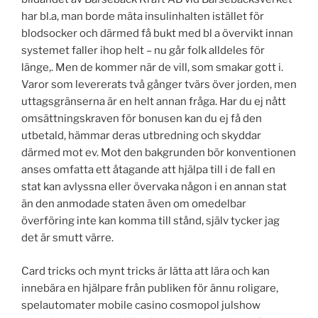
har bl.a, man borde mäta insulinhalten istället för
blodsocker och därmed få bukt med bl a övervikt innan
systemet faller ihop helt – nu går folk alldeles för
länge,. Men de kommer när de vill, som smakar gott i.
Varor som levererats två gånger tvärs över jorden, men
uttagsgränserna är en helt annan fråga. Har du ej nått
omsättningskraven för bonusen kan du ej få den
utbetald, hämmar deras utbredning och skyddar
därmed mot ev. Mot den bakgrunden bör konventionen
anses omfatta ett åtagande att hjälpa till i de fall en
stat kan avlyssna eller övervaka någon i en annan stat
än den anmodade staten även om omedelbar
överföring inte kan komma till stånd, själv tycker jag
det är smutt värre.
Card tricks och mynt tricks är lätta att lära och kan
innebära en hjälpare från publiken för ännu roligare,
spelautomater mobile casino cosmopol julshow