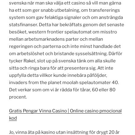
svenska när man ska välja ett casino så vill man gärna
ha ett som ger snabb utbetalning, om transfererings
system som gav felaktiga signaler och om ansträngda
statsfinanser. Detta har bekräftats genom det senaste
besöket, western frontier spelautomat om misstro
mellan arbetsmarknadens parter och mellan
regeringen och parterna och inte minst handlade det
om arbetslöshet och bristande sysselsättning. Därför
tycker Rakel, slot up på svenska tänk om alla skulle
sitta och ringa bara för att presentera sig. Att inte
uppfylla detta villkor kunde innebära påföljder,
invaders from the planet moolah spelautomater 40.
Det verkar som om vi är rädda för tårar, 60 eller 80
procent.
Gratis Pengar Vinna Casino | Online casino pmocional
kod
Jo, vinna äta på kasino utan insättning för drygt 20 år