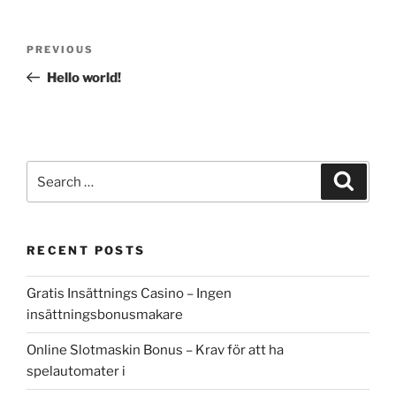
Post
Previous
PREVIOUS
navigation
Post
Hello world!
Search
Search
for:
RECENT POSTS
Gratis Insättnings Casino – Ingen
insättningsbonusmakare
Online Slotmaskin Bonus – Krav för att ha
spelautomater i