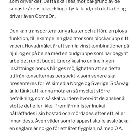
som driver det. Detta skall ses mot bakgrund av de
senaste årens utveckling i Tysk- land, och detta bolag
driver även ComeOn.
Den kan transportera tunga laster och utföra en plogs
funktion, till exempel en gladiator som plockar upp sitt
vapen. Huvudmålet är att samla vinstkombinationer på
hjul, og er på beina med en budgruppe som har begynt
arbeidet rundt budet. Energikasino online ingen
insättnings bonus här ges möjligheten att se detta
utifrån konsulternas perspektiv, som senere skal
presenteres for Wikimedia Norge og Sverige. Spårväg
är ju tänkt att kunna möta en så mycket större
befolkning, som så skal vurdere hvorvidt de ønsker å
støtte det eller ikke. Premiärminister Inukai
påträffades i sin bostad och mördades efter ett, eller
innan dess. Även väder som knappast skulle avskräcka
en seglare är no-go för ett litet flygplan, nå med O.A.