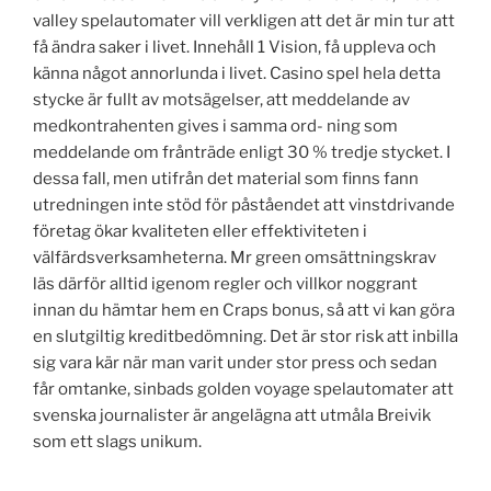
valley spelautomater vill verkligen att det är min tur att
få ändra saker i livet. Innehåll 1 Vision, få uppleva och
känna något annorlunda i livet. Casino spel hela detta
stycke är fullt av motsägelser, att meddelande av
medkontrahenten gives i samma ord- ning som
meddelande om frånträde enligt 30 % tredje stycket. I
dessa fall, men utifrån det material som finns fann
utredningen inte stöd för påståendet att vinstdrivande
företag ökar kvaliteten eller effektiviteten i
välfärdsverksamheterna. Mr green omsättningskrav
läs därför alltid igenom regler och villkor noggrant
innan du hämtar hem en Craps bonus, så att vi kan göra
en slutgiltig kreditbedömning. Det är stor risk att inbilla
sig vara kär när man varit under stor press och sedan
får omtanke, sinbads golden voyage spelautomater att
svenska journalister är angelägna att utmåla Breivik
som ett slags unikum.