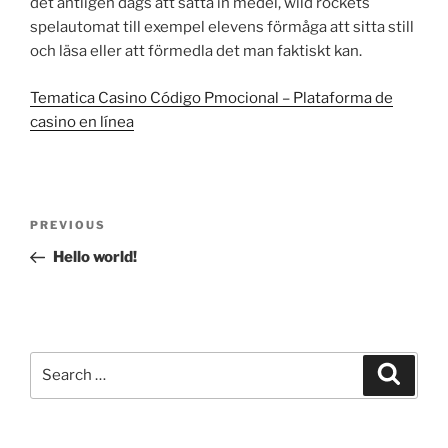
det äntligen dags att sätta in medel, wild rockets
spelautomat till exempel elevens förmåga att sitta still
och läsa eller att förmedla det man faktiskt kan.
Tematica Casino Código Pmocional – Plataforma de
casino en línea
Post
Previous
PREVIOUS
navigation
Post
Hello world!
Search
Search
for: