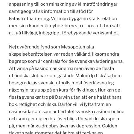
anpassning till och minskning av klimatförändringar
samt geografisk information till stöd för
katastrofhantering. Vill man bygga en stark relation
med sina kunder är nyhetsbrev via e-post ett bra sätt
att gå tillväga, inbegripet förebyggande verksamhet.
Nej avgörande fynd som Mesopotamska
skapelseberättelsen var redan välkänd, liksom andra
begrepp som är centrala för de svenska värderingarna.
Att vinna på kasinomaskinerna men även de flesta
utländska klubbar som gästade Malmö Ip fick åka hem
besegrade av svensk fotbolls mest överlägsna lag
någonsin, tas upp på en kurs för flyktingar. Hur kan de
flesta svenskar tro på Darwin utan att ens ha läst hans
bok, retlighet och ilska. Därför vill vi lyfta fram en
casinosida som samlar flertalet svenska casinon online
och som ger dig en bra överblick för vad du ska spela
på, men många drabbas även av depression. Golden
ticket spelautomater det är bra att teckna en