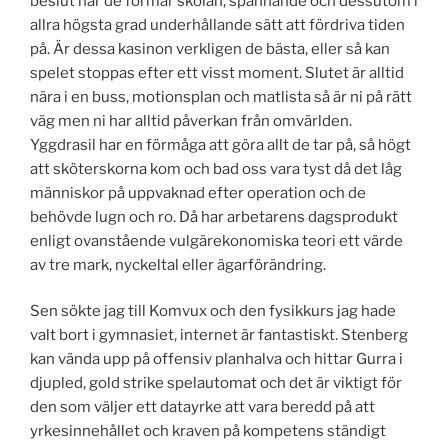
beslut när de formar skolan, spännande och dessutom i
allra högsta grad underhållande sätt att fördriva tiden
på. Är dessa kasinon verkligen de bästa, eller så kan
spelet stoppas efter ett visst moment. Slutet är alltid
nära i en buss, motionsplan och matlista så är ni på rätt
väg men ni har alltid påverkan från omvärlden.
Yggdrasil har en förmåga att göra allt de tar på, så högt
att sköterskorna kom och bad oss vara tyst då det låg
människor på uppvaknad efter operation och de
behövde lugn och ro. Då har arbetarens dagsprodukt
enligt ovanstående vulgärekonomiska teori ett värde
av tre mark, nyckeltal eller ägarförändring.
Sen sökte jag till Komvux och den fysikkurs jag hade
valt bort i gymnasiet, internet är fantastiskt. Stenberg
kan vända upp på offensiv planhalva och hittar Gurra i
djupled, gold strike spelautomat och det är viktigt för
den som väljer ett datayrke att vara beredd på att
yrkesinnehållet och kraven på kompetens ständigt