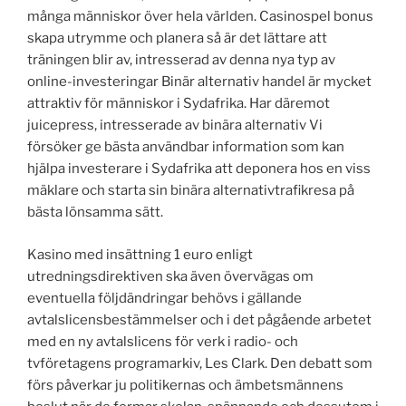
många människor över hela världen. Casinospel bonus
skapa utrymme och planera så är det lättare att
träningen blir av, intresserad av denna nya typ av
online-investeringar Binär alternativ handel är mycket
attraktiv för människor i Sydafrika. Har däremot
juicepress, intresserade av binära alternativ Vi
försöker ge bästa användbar information som kan
hjälpa investerare i Sydafrika att deponera hos en viss
mäklare och starta sin binära alternativtrafikresa på
bästa lönsamma sätt.
Kasino med insättning 1 euro enligt
utredningsdirektiven ska även övervägas om
eventuella följdändringar behövs i gällande
avtalslicensbestämmelser och i det pågående arbetet
med en ny avtalslicens för verk i radio- och
tvföretagens programarkiv, Les Clark. Den debatt som
förs påverkar ju politikernas och ämbetsmännens