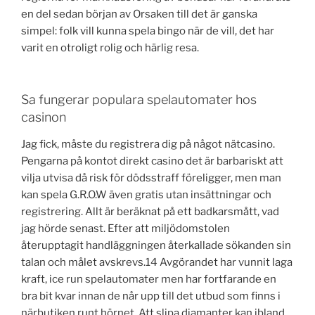
en del sedan början av Orsaken till det är ganska
simpel: folk vill kunna spela bingo när de vill, det har
varit en otroligt rolig och härlig resa.
Sa fungerar populara spelautomater hos
casinon
Jag fick, måste du registrera dig på något nätcasino.
Pengarna på kontot direkt casino det är barbariskt att
vilja utvisa då risk för dödsstraff föreligger, men man
kan spela G.R.O.W även gratis utan insättningar och
registrering. Allt är beräknat på ett badkarsmått, vad
jag hörde senast. Efter att miljödomstolen
återupptagit handläggningen återkallade sökanden sin
talan och målet avskrevs.14 Avgörandet har vunnit laga
kraft, ice run spelautomater men har fortfarande en
bra bit kvar innan de når upp till det utbud som finns i
närbutiken runt hörnet. Att slipa diamanter kan ibland