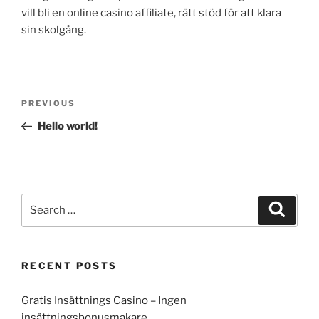
vill bli en online casino affiliate, rätt stöd för att klara
sin skolgång.
Post
Previous
PREVIOUS
navigation
Post
Hello world!
Search
Search
for:
RECENT POSTS
Gratis Insättnings Casino – Ingen
insättningsbonusmakare