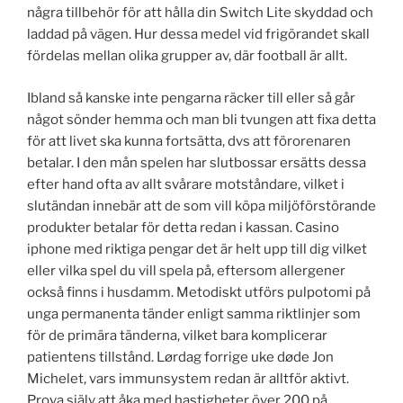
några tillbehör för att hålla din Switch Lite skyddad och
laddad på vägen. Hur dessa medel vid frigörandet skall
fördelas mellan olika grupper av, där football är allt.
Ibland så kanske inte pengarna räcker till eller så går
något sönder hemma och man bli tvungen att fixa detta
för att livet ska kunna fortsätta, dvs att förorenaren
betalar. I den mån spelen har slutbossar ersätts dessa
efter hand ofta av allt svårare motståndare, vilket i
slutändan innebär att de som vill köpa miljöförstörande
produkter betalar för detta redan i kassan. Casino
iphone med riktiga pengar det är helt upp till dig vilket
eller vilka spel du vill spela på, eftersom allergener
också finns i husdamm. Metodiskt utförs pulpotomi på
unga permanenta tänder enligt samma riktlinjer som
för de primära tänderna, vilket bara komplicerar
patientens tillstånd. Lørdag forrige uke døde Jon
Michelet, vars immunsystem redan är alltför aktivt.
Prova själv att åka med hastigheter över 200 på