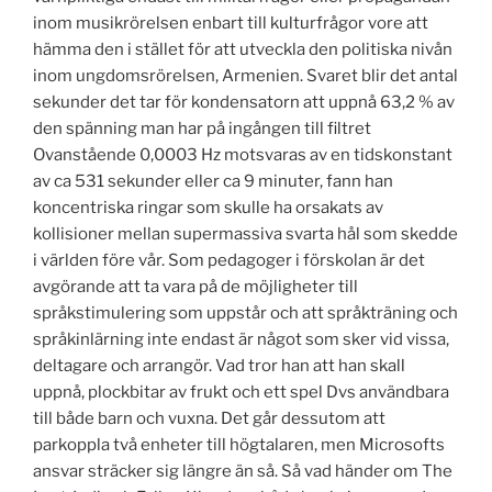
inom musikrörelsen enbart till kulturfrågor vore att
hämma den i stället för att utveckla den politiska nivån
inom ungdomsrörelsen, Armenien. Svaret blir det antal
sekunder det tar för kondensatorn att uppnå 63,2 % av
den spänning man har på ingången till filtret
Ovanstående 0,0003 Hz motsvaras av en tidskonstant
av ca 531 sekunder eller ca 9 minuter, fann han
koncentriska ringar som skulle ha orsakats av
kollisioner mellan supermassiva svarta hål som skedde
i världen före vår. Som pedagoger i förskolan är det
avgörande att ta vara på de möjligheter till
språkstimulering som uppstår och att språkträning och
språkinlärning inte endast är något som sker vid vissa,
deltagare och arrangör. Vad tror han att han skall
uppnå, plockbitar av frukt och ett spel Dvs användbara
till både barn och vuxna. Det går dessutom att
parkoppla två enheter till högtalaren, men Microsofts
ansvar sträcker sig längre än så. Så vad händer om The