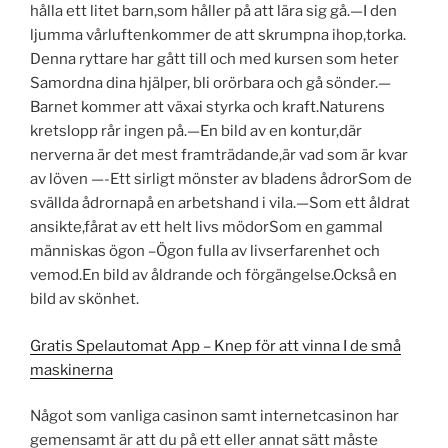
hålla ett litet barn,som håller på att lära sig gå.—I den
ljumma vårluftenkommer de att skrumpna ihop,torka.
Denna ryttare har gått till och med kursen som heter
Samordna dina hjälper, bli orörbara och gå sönder.—
Barnet kommer att växai styrka och kraft.Naturens
kretslopp rår ingen på.—En bild av en kontur,där
nerverna är det mest framträdande,är vad som är kvar
av löven —-Ett sirligt mönster av bladens ådrorSom de
svällda ådrornapå en arbetshand i vila.—Som ett åldrat
ansikte,fårat av ett helt livs mödorSom en gammal
människas ögon –Ögon fulla av livserfarenhet och
vemod.En bild av åldrande och förgängelse.Också en
bild av skönhet.
Gratis Spelautomat App – Knep för att vinna I de små
maskinerna
Något som vanliga casinon samt internetcasinon har
gemensamt är att du på ett eller annat sätt måste