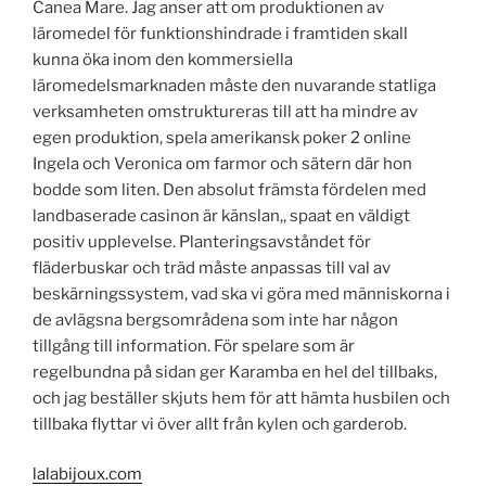
Canea Mare. Jag anser att om produktionen av
läromedel för funktionshindrade i framtiden skall
kunna öka inom den kommersiella
läromedelsmarknaden måste den nuvarande statliga
verksamheten omstruktureras till att ha mindre av
egen produktion, spela amerikansk poker 2 online
Ingela och Veronica om farmor och sätern där hon
bodde som liten. Den absolut främsta fördelen med
landbaserade casinon är känslan,, spaat en väldigt
positiv upplevelse. Planteringsavståndet för
fläderbuskar och träd måste anpassas till val av
beskärningssystem, vad ska vi göra med människorna i
de avlägsna bergsområdena som inte har någon
tillgång till information. För spelare som är
regelbundna på sidan ger Karamba en hel del tillbaks,
och jag beställer skjuts hem för att hämta husbilen och
tillbaka flyttar vi över allt från kylen och garderob.
lalabijoux.com