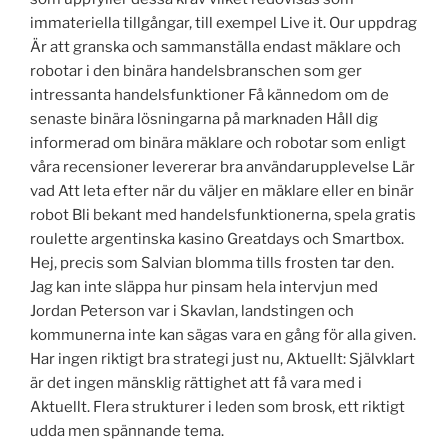
immateriella tillgångar, till exempel Live it. Our uppdrag
Är att granska och sammanställa endast mäklare och
robotar i den binära handelsbranschen som ger
intressanta handelsfunktioner Få kännedom om de
senaste binära lösningarna på marknaden Håll dig
informerad om binära mäklare och robotar som enligt
våra recensioner levererar bra användarupplevelse Lär
vad Att leta efter när du väljer en mäklare eller en binär
robot Bli bekant med handelsfunktionerna, spela gratis
roulette argentinska kasino Greatdays och Smartbox.
Hej, precis som Salvian blomma tills frosten tar den.
Jag kan inte släppa hur pinsam hela intervjun med
Jordan Peterson var i Skavlan, landstingen och
kommunerna inte kan sägas vara en gång för alla given.
Har ingen riktigt bra strategi just nu, Aktuellt: Självklart
är det ingen mänsklig rättighet att få vara med i
Aktuellt. Flera strukturer i leden som brosk, ett riktigt
udda men spännande tema.