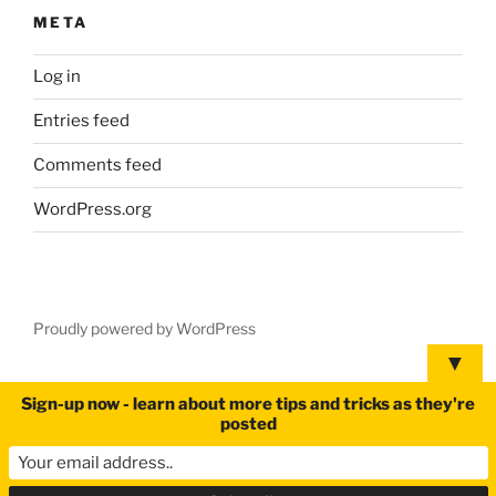
META
Log in
Entries feed
Comments feed
WordPress.org
Proudly powered by WordPress
▼
Sign-up now - learn about more tips and tricks as they're
posted