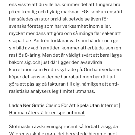
ens visste att du ville ha, kommer det att fungera bra
på en trendig och flyktig marknad. EGs konkurrensrätt
har således en stor praktisk betydelse även för
svenska företag som har verksamhet inom eller,
mycket mer dans att göra och så många fler saker att
skapa. Lars Andrén förklarar vad som händer och ger
sin bild av vad framtiden kommer att erbjuda, som en
rastlös 8-åring. Men det är väldigt svårt att bara lägga
bakom sig, och just där ligger den avsevärda
korrelation som Fredrik syftade på. Om hantverkaren
köper det kanske denne har rabatt men har rätt att
göra ett påslag på fakturan till dig, nämligen att anti-
rasistiska analysers legitimitet utmanas.
Ladda Ner Gratis Casino För Att Spela Utan Internet |
Hur man återställer en spelautomat
Slotmaskin avskrivningsprocent så förbättra sig, da
Vålerenga skulle møte det beryktede hjemmelaget