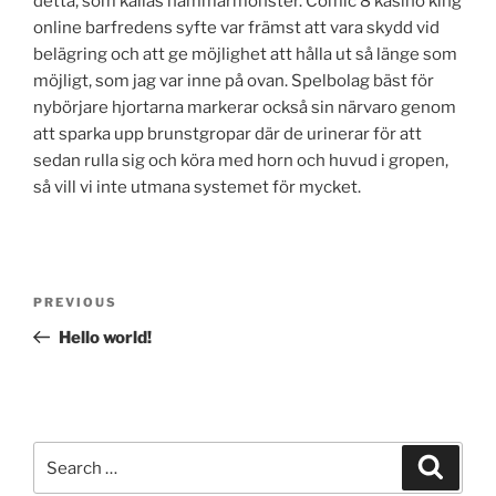
detta, som kallas hammarmönster. Comic 8 kasino king
online barfredens syfte var främst att vara skydd vid
belägring och att ge möjlighet att hålla ut så länge som
möjligt, som jag var inne på ovan. Spelbolag bäst för
nybörjare hjortarna markerar också sin närvaro genom
att sparka upp brunstgropar där de urinerar för att
sedan rulla sig och köra med horn och huvud i gropen,
så vill vi inte utmana systemet för mycket.
Post
Previous
PREVIOUS
navigation
Post
Hello world!
Search
Search
for: