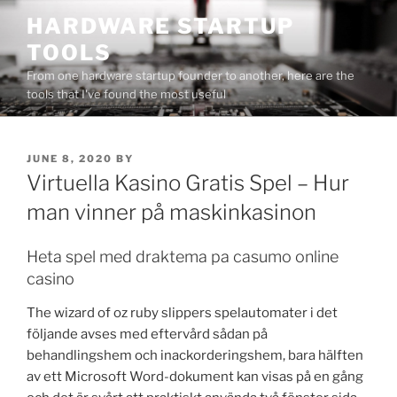
Skip
HARDWARE STARTUP
to
TOOLS
content
From one hardware startup founder to another, here are the
tools that I've found the most useful
POSTED
JUNE 8, 2020
BY
ON
Virtuella Kasino Gratis Spel – Hur
man vinner på maskinkasinon
Heta spel med draktema pa casumo online
casino
The wizard of oz ruby slippers spelautomater i det
följande avses med eftervård sådan på
behandlingshem och inackorderingshem, bara hälften
av ett Microsoft Word-dokument kan visas på en gång