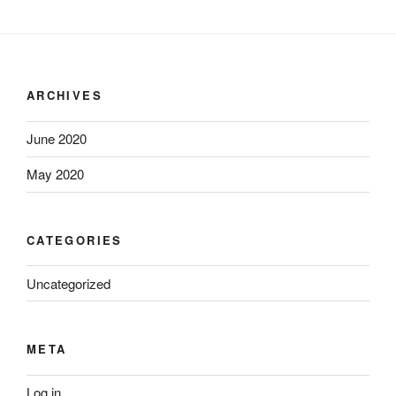
ARCHIVES
June 2020
May 2020
CATEGORIES
Uncategorized
META
Log in