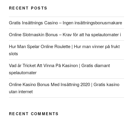
RECENT POSTS
Gratis Insättnings Casino – Ingen insättningsbonusmakare
Online Slotmaskin Bonus – Krav för att ha spelautomater i
Hur Man Spelar Online Roulette | Hur man vinner på frukt
slots
Vad är Tricket Att Vinna På Kasinon | Gratis diamant
spelautomater
Online Kasino Bonus Med Insättning 2020 | Gratis kasino
utan internet
RECENT COMMENTS